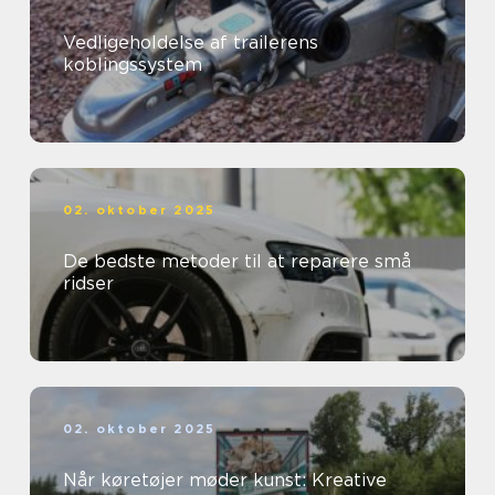
Vedligeholdelse af trailerens
koblingssystem
02. oktober 2025
De bedste metoder til at reparere små
ridser
02. oktober 2025
Når køretøjer møder kunst: Kreative