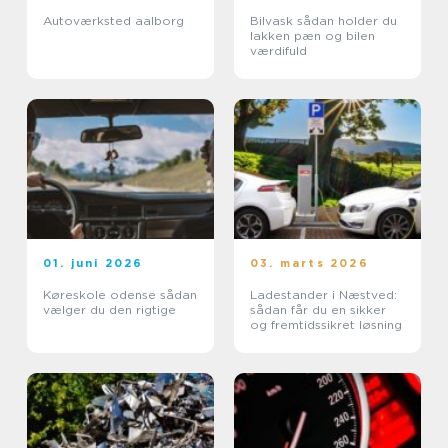
Autoværksted aalborg
Bilvask sådan holder du
lakken pæn og bilen
værdifuld
01. juni 2026
03. marts 2026
Køreskole odense sådan
Ladestander i Næstved:
vælger du den rigtige
sådan får du en sikker
og fremtidssikret løsning