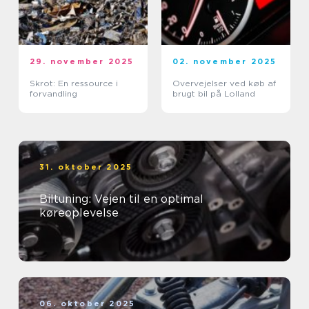
29. november 2025
02. november 2025
Skrot: En ressource i
Overvejelser ved køb af
forvandling
brugt bil på Lolland
31. oktober 2025
Biltuning: Vejen til en optimal
køreoplevelse
06. oktober 2025