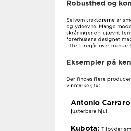
Robusthed og kom
Selvom traktorerne er sm
og ydeevne. Mange modelle
skråninger og ujævnt terr
førerhusene designet me
ofte foregår over mange t
Eksempler på ken
Der findes flere producent
vinmarker, fx:
Antonio Carraro
justerbare hjul.
Kubota:
Tilbyder små