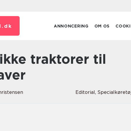
.
dk
ANNONCERING
OM OS
COOKI
aver
hristensen
Editorial
,
Specialkøretø