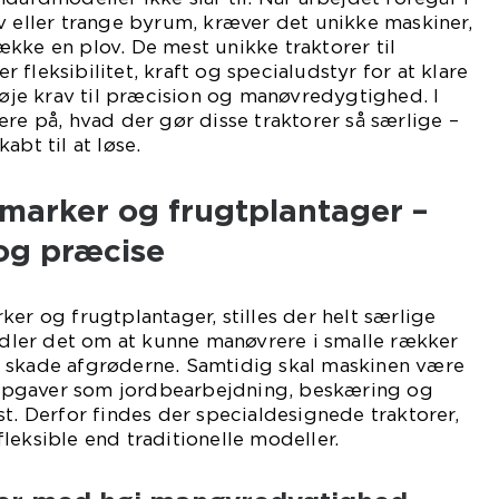
v eller trange byrum, kræver det unikke maskiner,
kke en plov. De mest unikke traktorer til
fleksibilitet, kraft og specialudstyr for at klare
 høje krav til præcision og manøvredygtighed. I
ere på, hvad der gør disse traktorer så særlige –
abt til at løse.
inmarker og frugtplantager –
 og præcise
ker og frugtplantager, stilles der helt særlige
andler det om at kunne manøvrere i smalle rækker
 skade afgrøderne. Samtidig skal maskinen være
e opgaver som jordbearbejdning, beskæring og
st. Derfor findes der specialdesignede traktorer,
leksible end traditionelle modeller.