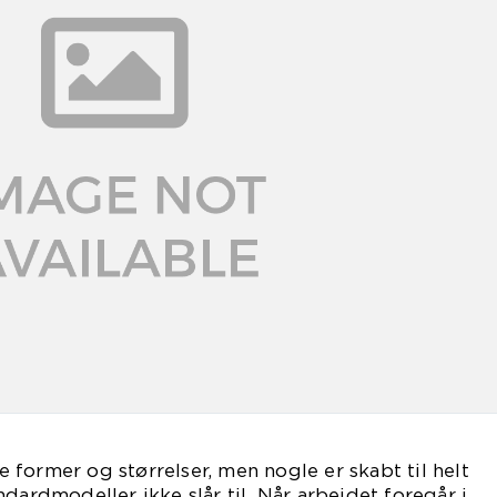
former og størrelser, men nogle er skabt til helt
dardmodeller ikke slår til. Når arbejdet foregår i