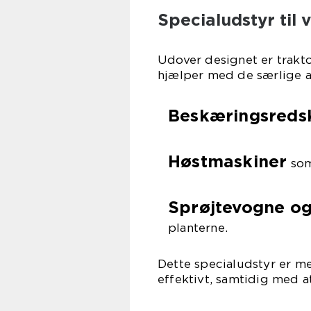
Specialudstyr til 
Udover designet er trakto
hjælper med de særlige 
Beskæringsreds
Høstmaskiner
som 
Sprøjtevogne og
planterne.
Dette specialudstyr er me
effektivt, samtidig med a