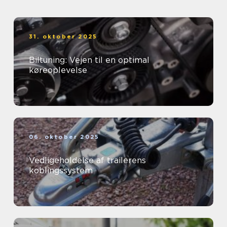
31. oktober 2025
Biltuning: Vejen til en optimal
køreoplevelse
06. oktober 2025
Vedligeholdelse af trailerens
koblingssystem