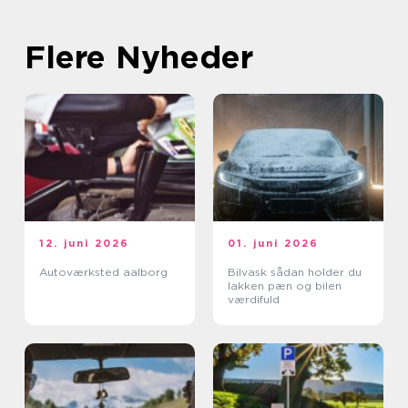
Flere Nyheder
12. juni 2026
01. juni 2026
Autoværksted aalborg
Bilvask sådan holder du
lakken pæn og bilen
værdifuld