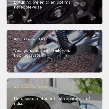
Biltuning: Vejen til en optimal
køreoplevelse
06. oktober 2025
Vedligeholdelse af trailerens
koblingssystem
02. oktober 2025
De bedste metoder til at reparere små
ridser