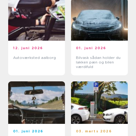
12. juni 2026
01. juni 2026
Autoværksted aalborg
Bilvask sådan holder du
lakken pæn og bilen
værdifuld
01. juni 2026
03. marts 2026