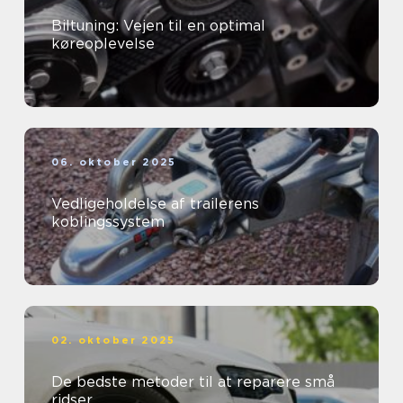
Biltuning: Vejen til en optimal
køreoplevelse
06. oktober 2025
Vedligeholdelse af trailerens
koblingssystem
02. oktober 2025
De bedste metoder til at reparere små
ridser