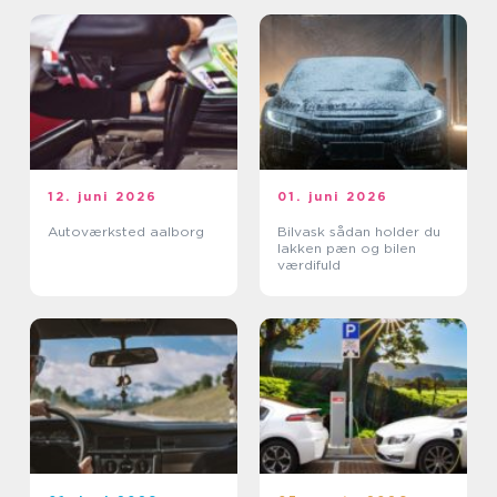
12. juni 2026
01. juni 2026
Autoværksted aalborg
Bilvask sådan holder du
lakken pæn og bilen
værdifuld