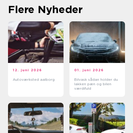
Flere Nyheder
12. juni 2026
01. juni 2026
Autoværksted aalborg
Bilvask sådan holder du
lakken pæn og bilen
værdifuld