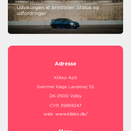
Udviklingen af brintbiler: Status og
udfordringer
Adresse
web:
www.klikko.dk/