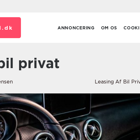
.
dk
ANNONCERING
OM OS
COOKI
bil privat
ensen
Leasing Af Bil Pri