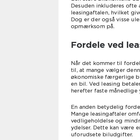
Desuden inkluderes ofte 
leasingaftalen, hvilket g
Dog er der også visse ul
opmærksom på.
Fordele ved leas
Når det kommer til fordele
til, at mange vælger den
økonomiske færgerlige b
en bil. Ved leasing betal
herefter faste månedlige 
En anden betydelig fordel
Mange leasingaftaler omfat
vedligeholdelse og mindre
ydelser. Dette kan være e
uforudsete biludgifter.