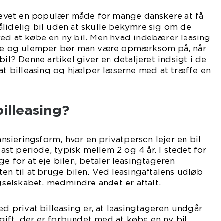
evet en populær måde for mange danskere at få
lidelig bil uden at skulle bekymre sig om de
ved at købe en ny bil. Men hvad indebærer leasing
dele og ulemper bør man være opmærksom på, når
bil? Denne artikel giver en detaljeret indsigt i de
vat billeasing og hjælper læserne med at træffe en
billeasing?
nansieringsform, hvor en privatperson lejer en bil
 fast periode, typisk mellem 2 og 4 år. I stedet for
e for at eje bilen, betaler leasingtageren
ten til at bruge bilen. Ved leasingaftalens udløb
ngselskabet, medmindre andet er aftalt.
ed privat billeasing er, at leasingtageren undgår
ift, der er forbundet med at købe en ny bil.