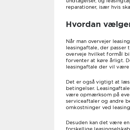
undtagelser, og leasingta
reparationer, især hvis sk
Hvordan vælger
Når man overvejer leasing 
leasingaftale, der passer 
overveje hvilket formål b
forventer at køre årligt. 
leasingaftale der vil være
Det er også vigtigt at læs
betingelser. Leasingaftale
være opmærksom på eventu
serviceaftaler og andre b
omkostninger ved leasing
Desuden kan det være en 
forskellige leasingselskab