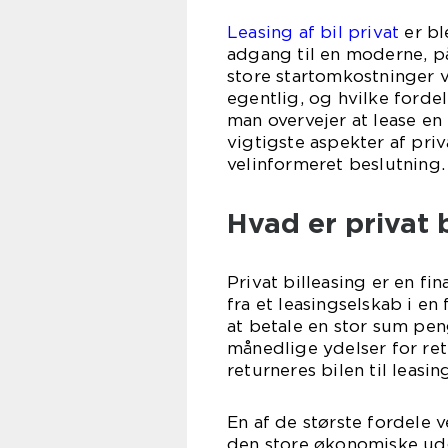
Leasing af bil privat
er bl
adgang til en moderne, på
store startomkostninger 
egentlig, og hvilke for
man overvejer at lease en 
vigtigste aspekter af pri
velinformeret beslutning.
Hvad er privat 
Privat billeasing er en fi
fra et leasingselskab i en
at betale en stor sum peng
månedlige ydelser for ret
returneres bilen til leasi
En af de største fordele v
den store økonomiske udg