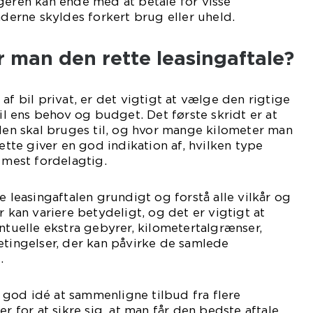
geren kan ende med at betale for visse
aderne skyldes forkert brug eller uheld.
 man den rette leasingaftale?
af bil privat, er det vigtigt at vælge den rigtige
til ens behov og budget. Det første skridt er at
ilen skal bruges til, og hvor mange kilometer man
Dette giver en god indikation af, hvilken type
 mest fordelagtig.
e leasingaftalen grundigt og forstå alle vilkår og
r kan variere betydeligt, og det er vigtigt at
elle ekstra gebyrer, kilometertalgrænser,
etingelser, der kan påvirke de samlede
.
god idé at sammenligne tilbud fra flere
er for at sikre sig, at man får den bedste aftale.