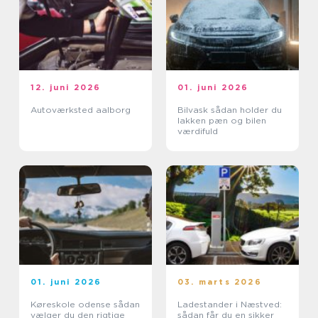
12. juni 2026
01. juni 2026
Autoværksted aalborg
Bilvask sådan holder du
lakken pæn og bilen
værdifuld
01. juni 2026
03. marts 2026
Køreskole odense sådan
Ladestander i Næstved:
vælger du den rigtige
sådan får du en sikker