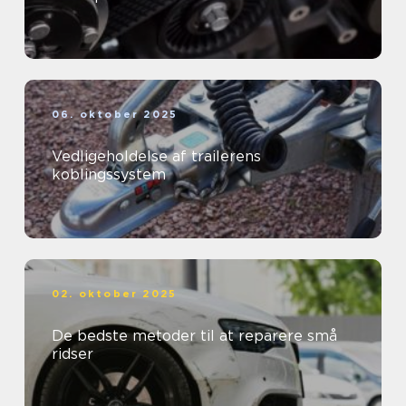
06. oktober 2025
Vedligeholdelse af trailerens
koblingssystem
02. oktober 2025
De bedste metoder til at reparere små
ridser