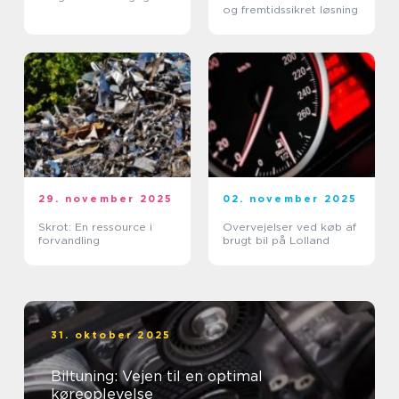
og fremtidssikret løsning
29. november 2025
02. november 2025
Skrot: En ressource i
Overvejelser ved køb af
forvandling
brugt bil på Lolland
31. oktober 2025
Biltuning: Vejen til en optimal
køreoplevelse