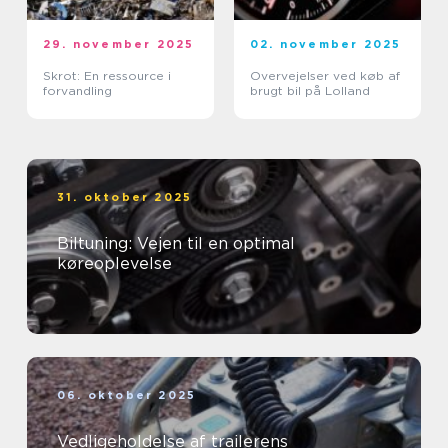
29. november 2025
02. november 2025
Skrot: En ressource i
Overvejelser ved køb af
forvandling
brugt bil på Lolland
31. oktober 2025
Biltuning: Vejen til en optimal
køreoplevelse
06. oktober 2025
Vedligeholdelse af trailerens