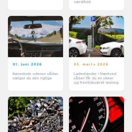
værdifuld
01. juni 2026
03. marts 2026
Køreskole odense sådan
Ladestander i Næstved:
vælger du den rigtige
sådan får du en sikker
og fremtidssikret løsning