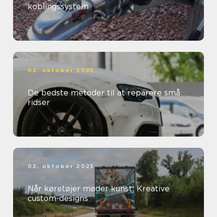
koblingssystem
02. oktober 2025
De bedste metoder til at reparere små
ridser
02. oktober 2025
Når køretøjer møder kunst: Kreative
custom-designs