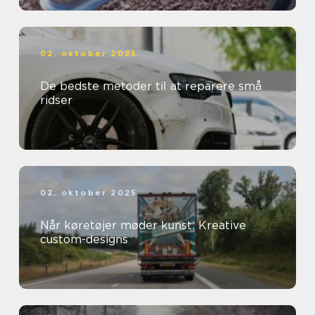
02. oktober 2025
De bedste metoder til at reparere små
ridser
02. oktober 2025
Når køretøjer møder kunst: Kreative
custom-designs