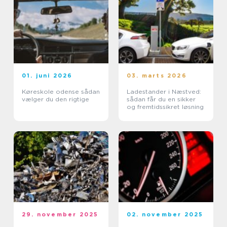
01. juni 2026
03. marts 2026
Køreskole odense sådan
Ladestander i Næstved:
vælger du den rigtige
sådan får du en sikker
og fremtidssikret løsning
29. november 2025
02. november 2025