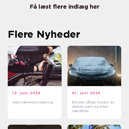
Få læst flere indlæg her
Flere Nyheder
12. juni 2026
01. juni 2026
Autoværksted aalborg
Bilvask sådan holder du
lakken pæn og bilen
værdifuld