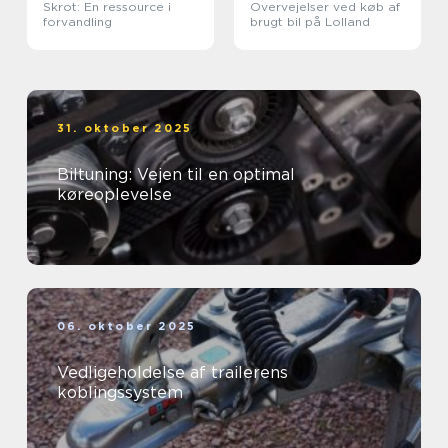
Skrot: En ressource i
Overvejelser ved køb af
forvandling
brugt bil på Lolland
31. oktober 2025
Biltuning: Vejen til en optimal
køreoplevelse
06. oktober 2025
Vedligeholdelse af trailerens
koblingssystem