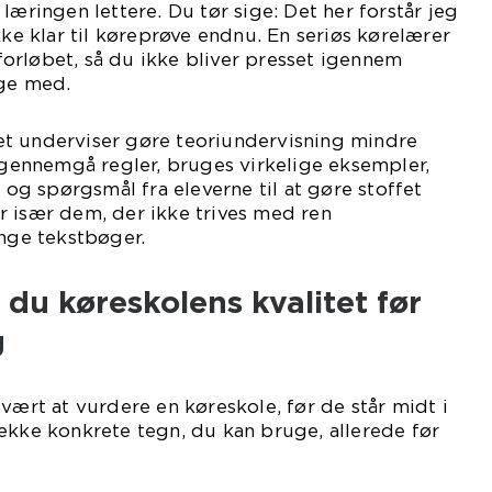
læringen lettere. Du tør sige: Det her forstår jeg
kke klar til køreprøve endnu. En seriøs kørelærer
r forløbet, så du ikke bliver presset igennem
lge med.
t underviser gøre teoriundervisning mindre
t gennemgå regler, bruges virkelige eksempler,
n og spørgsmål fra eleverne til at gøre stoffet
r især dem, der ikke trives med ren
ange tekstbøger.
du køreskolens kvalitet før
g
vært at vurdere en køreskole, før de står midt i
ække konkrete tegn, du kan bruge, allerede før