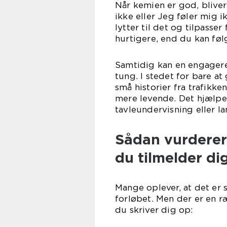
Når kemien er god, bliver 
ikke eller Jeg føler mig i
lytter til det og tilpasse
hurtigere, end du kan fø
Samtidig kan en engagere
tung. I stedet for bare a
små historier fra trafikke
mere levende. Det hjælpe
tavleundervisning eller l
Sådan vurderer 
du tilmelder di
Mange oplever, at det er s
forløbet. Men der er en r
du skriver dig op: