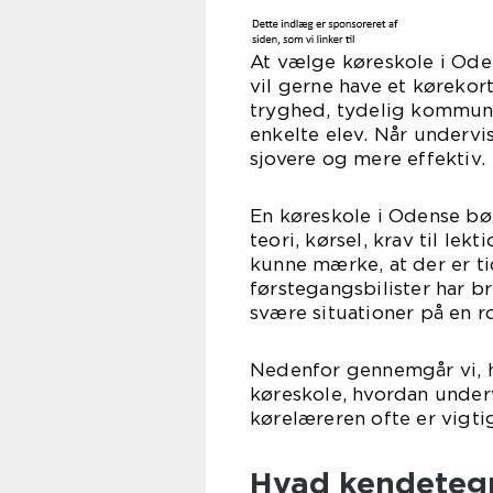
At vælge køreskole i Ode
vil gerne have et kørekor
tryghed, tydelig kommunik
enkelte elev. Når undervis
sjovere og mere effektiv.
En køreskole i Odense bør 
teori, kørsel, krav til le
kunne mærke, at der er tid
førstegangsbilister har br
svære situationer på en 
Nedenfor gennemgår vi, h
køreskole, hvordan under
kørelæreren ofte er vigti
Hvad kendetegn