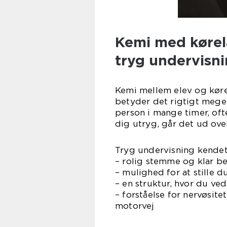
Kemi med kørel
tryg undervisn
Kemi mellem elev og kørel
betyder det rigtigt meg
person i mange timer, ofte
dig utryg, går det ud ov
Tryg undervisning kende
– rolig stemme og klar bes
– mulighed for at stille 
– en struktur, hvor du ved
– forståelse for nervøsitet
motorvej