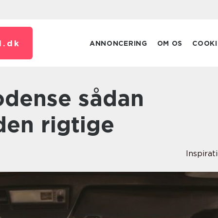
.
dk
ANNONCERING
OM OS
COOKI
en rigtige
Inspirat