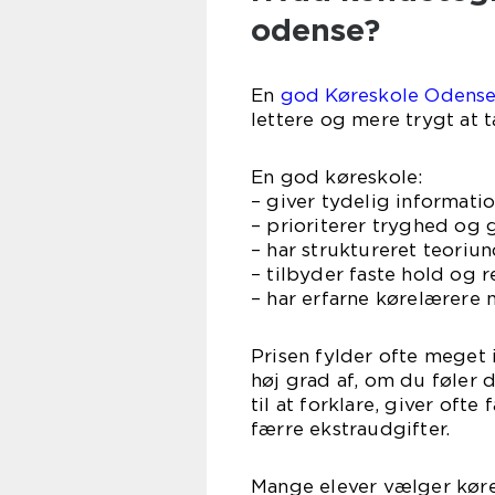
odense?
En
god Køreskole Odense
lettere og mere trygt at
En god køreskole:
– giver tydelig informati
– prioriterer tryghed og 
– har struktureret teoriu
– tilbyder faste hold og r
– har erfarne kørelærere
Prisen fylder ofte meget 
høj grad af, om du føler d
til at forklare, giver oft
færre ekstraudgifter.
Mange elever vælger køres