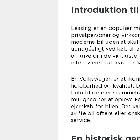
Introduktion ti
Leasing er en populær måd
privatpersoner og virksom
moderne bil uden at skul
uundgåeligt ved køb af en
og give dig de vigtigste i
interesseret i at lease en
En Volkswagen er et ikoni
holdbarhed og kvalitet. 
Polo til de mere rummeli
mulighed for at opleve k
ejerskab for bilen. Det ka
skifte bil oftere eller øn
service.
En historisk g