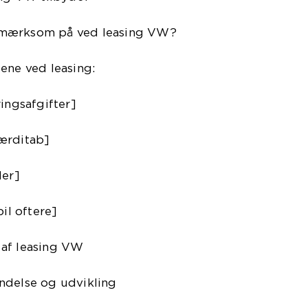
pmærksom på ved leasing VW?
ene ved leasing:
ringsafgifter]
ærditab]
der]
bil oftere]
 af leasing VW
ndelse og udvikling