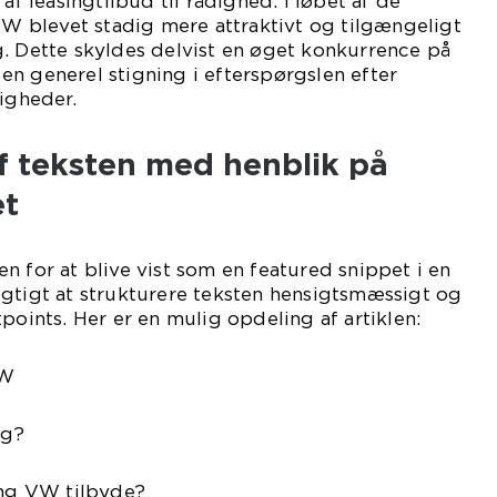
 af leasingtilbud til rådighed. I løbet af de
 VW blevet stadig mere attraktivt og tilgængeligt
. Dette skyldes delvist en øget konkurrence på
n generel stigning i efterspørgslen efter
ligheder.
f teksten med henblik på
et
n for at blive vist som en featured snippet i en
igtigt at strukturere teksten hensigtsmæssigt og
points. Her er en mulig opdeling af artiklen:
VW
ng?
ing VW tilbyde?