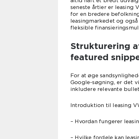
altid haft et bredt udvalg
seneste årtier er leasing
for en bredere befolkning
leasingmarkedet og også e
fleksible finansieringsmu
Strukturering a
featured snipp
For at øge sandsynlighede
Google-søgning, er det v
inkludere relevante bullet
Introduktion til leasing 
– Hvordan fungerer leasi
– Hvilke fordele kan leas