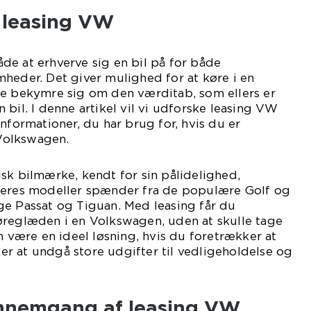
l leasing VW
e at erhverve sig en bil på for både
heder. Det giver mulighed for at køre i en
le bekymre sig om den værditab, som ellers er
 bil. I denne artikel vil vi udforske leasing VW
nformationer, du har brug for, hvis du er
 Volkswagen.
sk bilmærke, kendt for sin pålidelighed,
Deres modeller spænder fra de populære Golf og
ge Passat og Tiguan. Med leasing får du
øreglæden i en Volkswagen, uden at skulle tage
n være en ideel løsning, hvis du foretrækker at
sker at undgå store udgifter til vedligeholdelse og
ennemgang af leasing VW