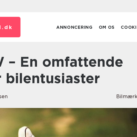
.
dk
ANNONCERING
OM OS
COOKI
r bilentusiaster
sen
Bilmærk