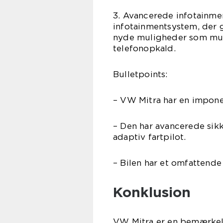
3. Avancerede infotainme
infotainmentsystem, der 
nyde muligheder som musi
telefonopkald.
Bulletpoints:
– VW Mitra har en impon
– Den har avancerede sik
adaptiv fartpilot.
– Bilen har et omfattend
Konklusion
VW Mitra er en bemærkel