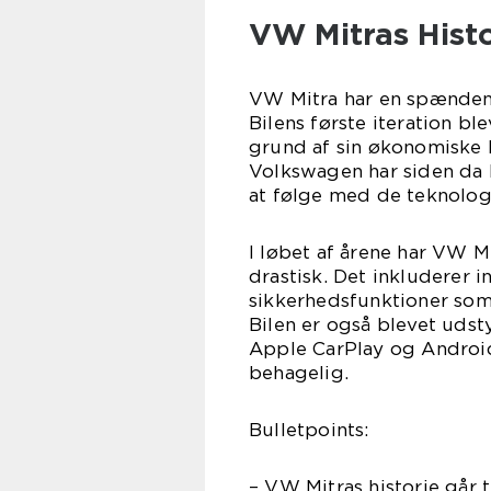
VW Mitras Histo
VW Mitra har en spændende
Bilens første iteration b
grund af sin økonomiske 
Volkswagen har siden da 
at følge med de teknolog
I løbet af årene har VW M
drastisk. Det inkluderer 
sikkerhedsfunktioner som
Bilen er også blevet uds
Apple CarPlay og Androi
behagelig.
Bulletpoints:
– VW Mitras historie går t