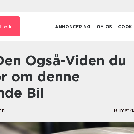
.
dk
ANNONCERING
OM OS
COOKI
or om denne
de Bil
en
Bilmærk