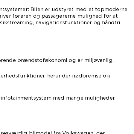
ntsystemer: Bilen er udstyret med et topmoderne
giver føreren og passagererne mulighed for at
kstreaming, navigationsfunktioner og håndfri
erende brændstoføkonomi og er miljøvenlig.
kerhedsfunktioner, herunder nødbremse og
e infotainmentsystem med mange muligheder.
sesværdig bilmodel fra Volkswagen, der