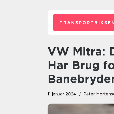
TRANSPORTBIKSEN
VW Mitra: Den Også-Viden du
Har Brug f
Banebryden
11 januar 2024
Peter Mortens