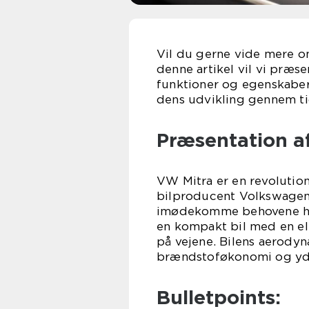
Vil du gerne vide mere om
denne artikel vil vi præse
funktioner og egenskaber.
dens udvikling gennem ti
Præsentation a
VW Mitra er en revolutio
bilproducent Volkswagen. 
imødekomme behovene hos 
en kompakt bil med en el
på vejene. Bilens aerody
brændstoføkonomi og yd
Bulletpoints: