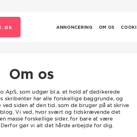
.
dk
ANNONCERING
OM OS
COOKI
Om os
ko ApS, som udgør bl.a. et hold af dedikerede
es skribenter har alle forskellige baggrunde, og
e ved siden af den tid, som de bruger på at skrive
 blog. Vi ved, hvor svært og tidskrævende det
 masse forskellige sider, for bare at være
erfor gør vi alt det hårde arbejde for dig.