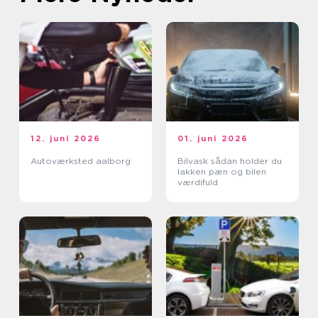
12. juni 2026
01. juni 2026
Autoværksted aalborg
Bilvask sådan holder du
lakken pæn og bilen
værdifuld