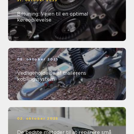
31. oktober 2025
Biltuning: Vejen til en optimal
køreoplevelse
06. oktober 2025
Vedligeholdelse af trailerens
koblingssystem
02. oktober 2025
De bedste metoder til at reparere små