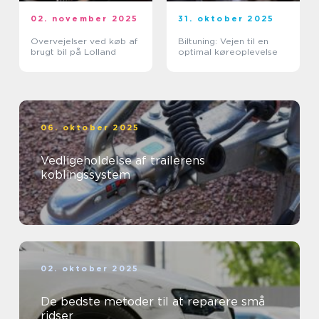
02. november 2025
31. oktober 2025
Overvejelser ved køb af
Biltuning: Vejen til en
brugt bil på Lolland
optimal køreoplevelse
06. oktober 2025
Vedligeholdelse af trailerens
koblingssystem
02. oktober 2025
De bedste metoder til at reparere små
ridser