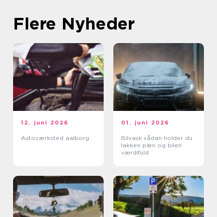
Flere Nyheder
12. juni 2026
01. juni 2026
Autoværksted aalborg
Bilvask sådan holder du
lakken pæn og bilen
værdifuld