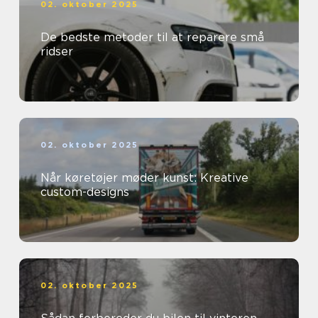
02. oktober 2025
De bedste metoder til at reparere små
ridser
02. oktober 2025
Når køretøjer møder kunst: Kreative
custom-designs
02. oktober 2025