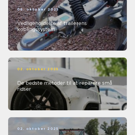
06. oktober 2025
Vedligeholdelse af trailerens
koblingssystem
02. oktober 2025
De bedste metoder til at reparere små
ridser
02. oktober 2025