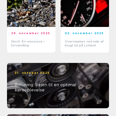
29. november 2025
02. november 2025
Skrot: En ressource i
Overvejelser ved køb af
forvandling
brugt bil på Lolland
31. oktober 2025
Biltuning: Vejen til en optimal
køreoplevelse