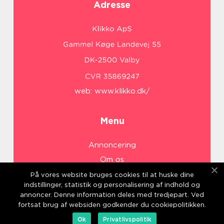
Adresse
web:
www.klikko.dk/
Menu
Annoncering
Om os
Cookies
På vores website bruges cookies til at huske dine
indstillinger, statistik og personalisering af indhold og
Kontakt os
annoncer. Denne information deles med tredjepart. Ved
Sitemap
fortsat brug af websiden godkender du cookiepolitikken.
Ok
Privatlivspolitik