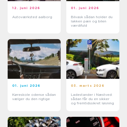
12. juni 2026
01. juni 2026
Autoværksted aalborg
Bilvask sådan holder du
lakken pæn og bilen
værdifuld
01. juni 2026
03. marts 2026
Køreskole odense sådan
Ladestander i Næstved:
vælger du den rigtige
sådan får du en sikker
og fremtidssikret løsning