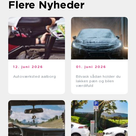
Flere Nyheder
12. juni 2026
01. juni 2026
Autoværksted aalborg
Bilvask sådan holder du
lakken pæn og bilen
værdifuld