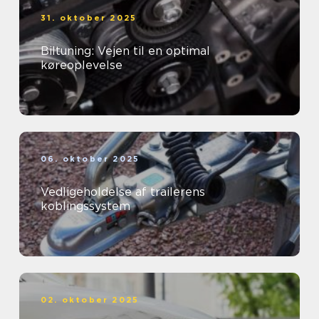
31. oktober 2025
Biltuning: Vejen til en optimal
køreoplevelse
06. oktober 2025
Vedligeholdelse af trailerens
koblingssystem
02. oktober 2025