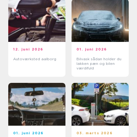
12. juni 2026
01. juni 2026
Autoværksted aalborg
Bilvask sådan holder du
lakken pæn og bilen
værdifuld
01. juni 2026
03. marts 2026