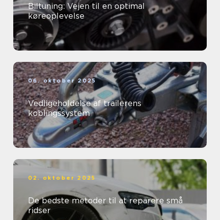
Biltuning: Vejen til en optimal
køreoplevelse
06. oktober 2025
Vedligeholdelse af trailerens
koblingssystem
02. oktober 2025
De bedste metoder til at reparere små
ridser