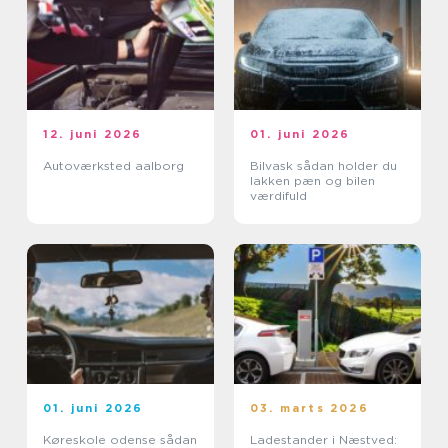
12. juni 2026
01. juni 2026
Autoværksted aalborg
Bilvask sådan holder du
lakken pæn og bilen
værdifuld
01. juni 2026
03. marts 2026
Køreskole odense sådan
Ladestander i Næstved: