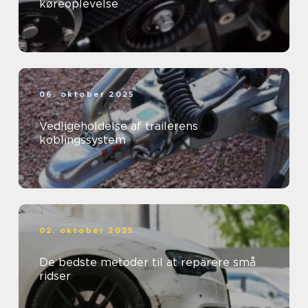
køreoplevelse
06. oktober 2025
Vedligeholdelse af trailerens
koblingssystem
02. oktober 2025
De bedste metoder til at reparere små
ridser