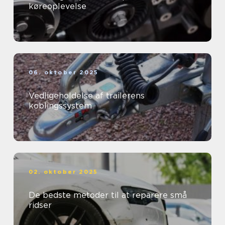
køreoplevelse
06. oktober 2025
Vedligeholdelse af trailerens
koblingssystem
02. oktober 2025
De bedste metoder til at reparere små
ridser