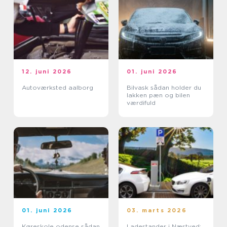
12. juni 2026
01. juni 2026
Autoværksted aalborg
Bilvask sådan holder du
lakken pæn og bilen
værdifuld
01. juni 2026
03. marts 2026
Køreskole odense sådan
Ladestander i Næstved: