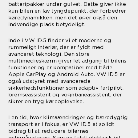
batteripakker under gulvet. Dette giver ikke
kun bilen en lav tyngdepunkt, der forbedrer
køredynamikken, men det øger også den
indvendige plads betydeligt.
Inde i VW ID.5 finder vi et moderne og
rummeligt interiør, der er fyldt med
avanceret teknologi. Den store
multimedieskærm giver let adgang til bilens
funktioner og er kompatibel med både
Apple CarPlay og Android Auto. VW ID.5 er
også udstyret med avancerede
sikkerhedsfunktioner som adaptiv fartpilot,
bremseassistent og vognbaneassistent, der
sikrer en tryg køreoplevelse.
I en tid, hvor klimaændringer og bæredygtig
transport er i fokus, er VW ID.5 et solidt
bidrag til at reducere bilernes
miljøpåvirkning. Som en fuldt elektrisk bil