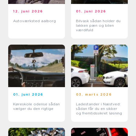
12. juni 2026
01. juni 2026
Autoværksted aalborg
Bilvask sådan holder du
lakken pæn og bilen
værdifuld
01. juni 2026
03. marts 2026
Køreskole odense sådan
Ladestander i Næstved:
vælger du den rigtige
sådan får du en sikker
og fremtidssikret løsning