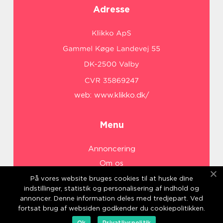
Adresse
web:
www.klikko.dk/
Menu
Annoncering
Om os
Cookies
På vores website bruges cookies til at huske dine
indstillinger, statistik og personalisering af indhold og
Kontakt os
annoncer. Denne information deles med tredjepart. Ved
Sitemap
fortsat brug af websiden godkender du cookiepolitikken.
Ok
Privatlivspolitik