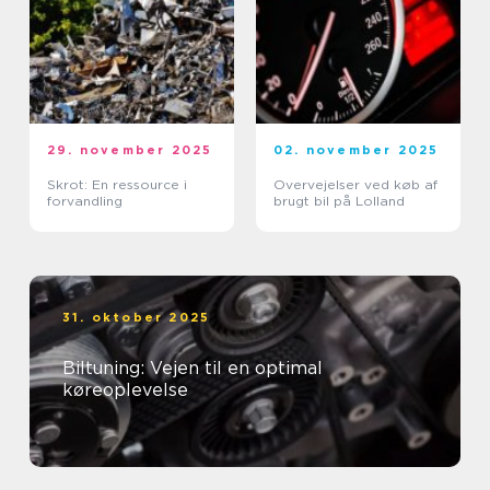
29. november 2025
02. november 2025
Skrot: En ressource i
Overvejelser ved køb af
forvandling
brugt bil på Lolland
31. oktober 2025
Biltuning: Vejen til en optimal
køreoplevelse