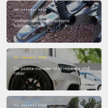
06. oktober 2025
Vedligeholdelse af trailerens
koblingssystem
02. oktober 2025
De bedste metoder til at reparere små
ridser
02. oktober 2025