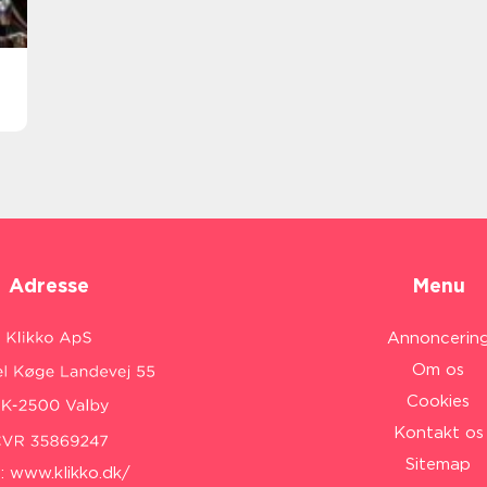
Adresse
Menu
Annoncerin
Om os
Cookies
Kontakt os
Sitemap
:
www.klikko.dk/