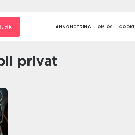
.
dk
ANNONCERING
OM OS
COOKI
bil privat