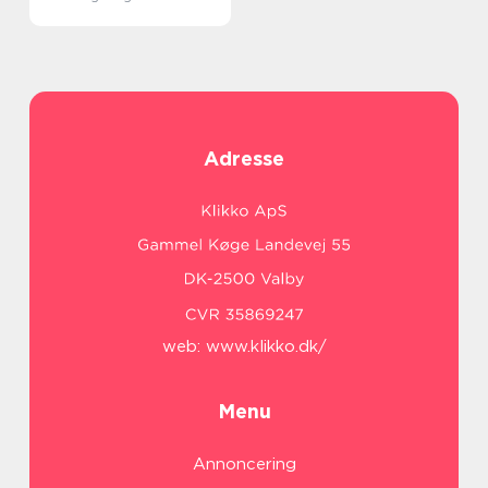
Adresse
web:
www.klikko.dk/
Menu
Annoncering