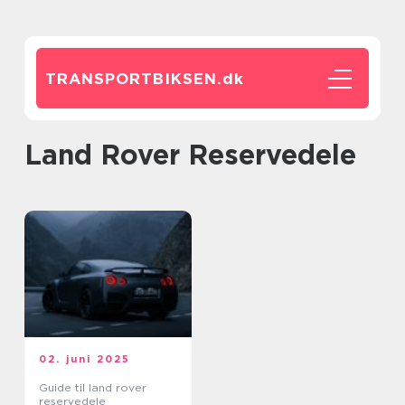
TRANSPORTBIKSEN.
dk
Land Rover Reservedele
02. juni 2025
Guide til land rover
reservedele