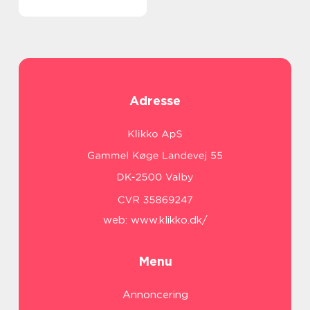
Adresse
web:
www.klikko.dk/
Menu
Annoncering