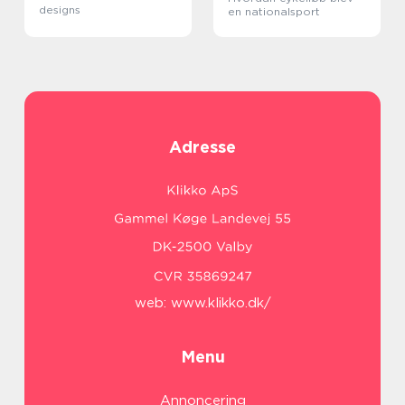
designs
en nationalsport
Adresse
web:
www.klikko.dk/
Menu
Annoncering