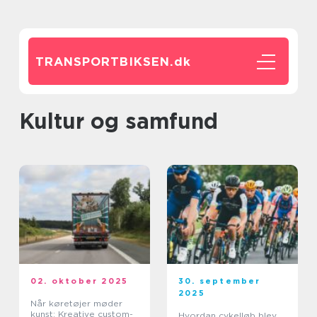
TRANSPORTBIKSEN.
dk
Kultur og samfund
02. oktober 2025
30. september
2025
Når køretøjer møder
kunst: Kreative custom-
Hvordan cykelløb blev