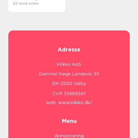
bil mod solen
Adresse
web:
www.klikko.dk/
Menu
Annoncering