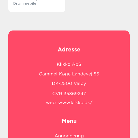
Drømmebilen
Adresse
web:
www.klikko.dk/
Menu
Annoncering