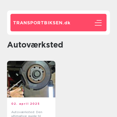
TRANSPORTBIKSEN.
dk
autoværksted
02. april 2025
Autoværksted: Den
ultimative guide til